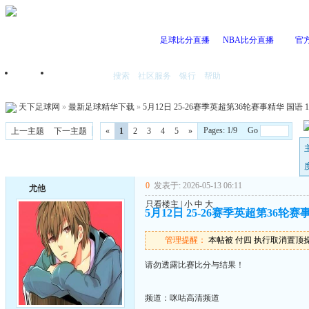
足球比分直播
NBA比分直播
官
搜索
社区服务
银行
帮助
首页
我的空间
天下足球网
»
最新足球精华下载
»
5月12日 25-26赛季英超第36轮赛事精华 国语 10
Pages: 1/9 Go
上一主题
下一主题
«
1
2
3
4
5
»
0
发表于: 2026-05-13 06:11
尤他
只看楼主
|
小
中
大
5月12日 25-26赛季英超第36轮赛事精
管理提醒：
本帖被 付四 执行取消置顶操作(2
请勿透露比赛比分与结果！
频道：咪咕高清频道