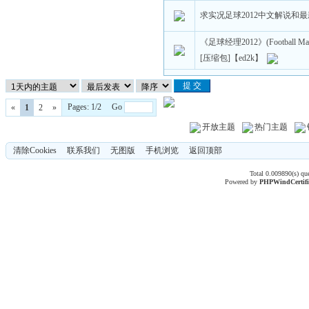
求实况足球2012中文解说和
《足球经理2012》(Football M
[压缩包]【ed2k】
Pages: 1/2 Go
«
1
2
»
开放主题
热门主题
清除Cookies
联系我们
无图版
手机浏览
返回顶部
Total 0.009890(s) qu
Powered by
PHPWind
Certif