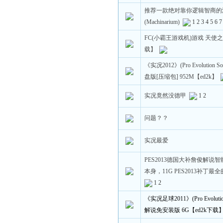
推荐一款绝对靠你逻辑智商的
(Machinarium)
1
2
3
4
5
6
7
FC(小霸王游戏机)游戏 天使之翼
载】
《实况2012》(Pro Evolution S
盘版[压缩包] 952M【ed2k】
实况竟然没德甲
1
2
问题？？
实况最爱
PES2013德国大补詹俊解说
本身，11G PES2013补丁
1
2
《实况足球2011》(Pro Evolutio
解说免安装版 6G【ed2k下载