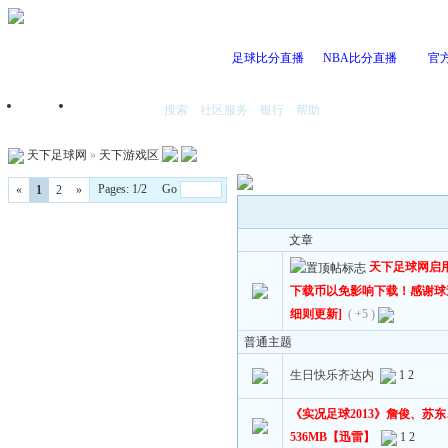
足球比分直播
NBA比分直播
官
搜索
社区服务
银行
帮助
首页
我的空间
天下足球网
»
天下游戏区
Pages: 1/2 Go
«
1
2
»
文章
天下足球网启
下载币以免影响下载！感谢球迷的支
细则更新]
( +5 )
普通主题
生日快乐齐达内
1
2
《实况足球2013》詹俊、苏
536MB【迅雷】
1
2