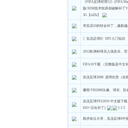
《FIFA足球经理12》(FIFA Ma
版/3DM技术组原创破解补丁V2
3G【ed2k】
求实况10的转会补丁，越新
〖实况足球8〗DIY入门知识
2012欧洲杯球员入场音乐、
FIFA10下载 （完整版及中文
实况足球2008 进球欣赏（在
馨雨 FM2008头像、球衣、
实况足球PES2010 中文版下
ISO+汉化补丁)
1
2
3
跪求各位大哥，实况足球8中国风