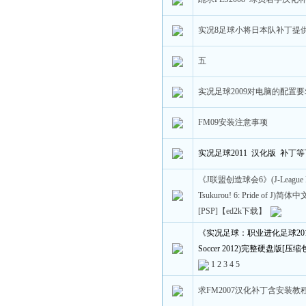
实况8足球小将日本队补丁提
五
实况足球2009对电脑的配置
FM09安装注意事项
实况足球2011 汉化版 补丁
《J联盟创造球会6》(J-League Pro
Tsukurou! 6: Pride of J)简
[PSP]【ed2k下载】
《实况足球：职业进化足球2012》(P
Soccer 2012)完整硬盘版[压缩包
1
2
3
4
5
求FM2007汉化补丁含安装教