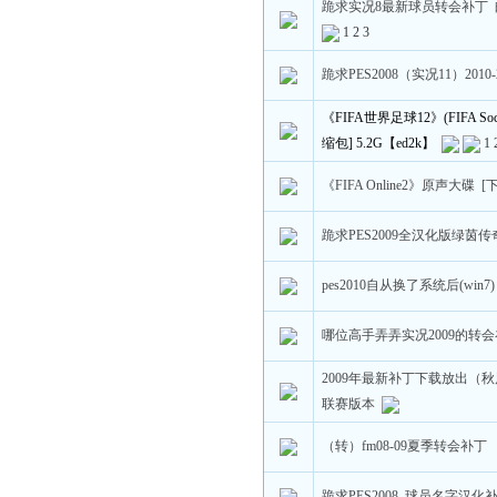
跪求实况8最新球员转会补丁 邮箱 8
1
2
3
跪求PES2008（实况11）201
《FIFA世界足球12》(FIFA So
缩包] 5.2G【ed2k】
1
《FIFA Online2》原声大碟 [
跪求PES2009全汉化版绿茵
pes2010自从换了系统后(wi
哪位高手弄弄实况2009的转
2009年最新补丁下载放出（
联赛版本
（转）fm08-09夏季转会补丁
跪求PES2008 球员名字汉化