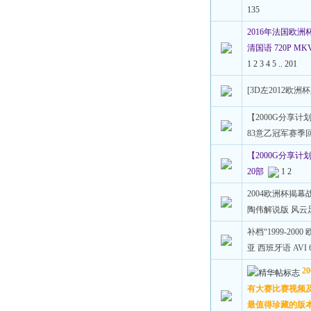
135
2016年法国欧洲杯
清国语 720P M
1
2
3
4
5
..
201
[3D左2012欧
【2000G分享计划】
83意乙冠军赛季
【2000G分享
20部
1
2
2004欧洲杯揭幕
陶伟解说版 风云足
补档“1999-200
亚 西班牙语 AVI 
2
有大赛比赛视频
最值得珍藏的版