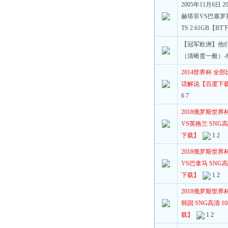
2005年11月6日 
赫塔菲VS巴塞罗那 
TS 2.61GB【B
【冠军欧洲】他
（清晰度一般）-
2014世界杯 全部比
话解说【百度下
6
7
2018俄罗斯世界
VS英格兰 SNG高清 
下载】
1
2
2018俄罗斯世界
VS巴拿马 SNG高清 
下载】
1
2
2018俄罗斯世界
韩国 SNG高清 108
载】
1
2