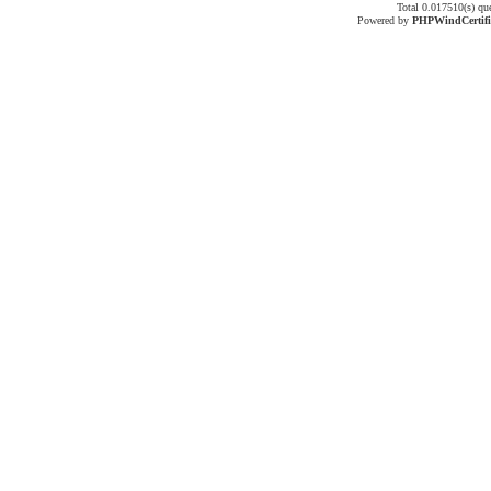
Total 0.017510(s) qu
Powered by
PHPWind
Certif