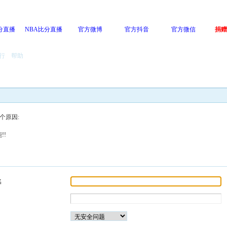
分直播
NBA比分直播
官方微博
官方抖音
官方微信
捐赠
行
帮助
个原因:
!!
名