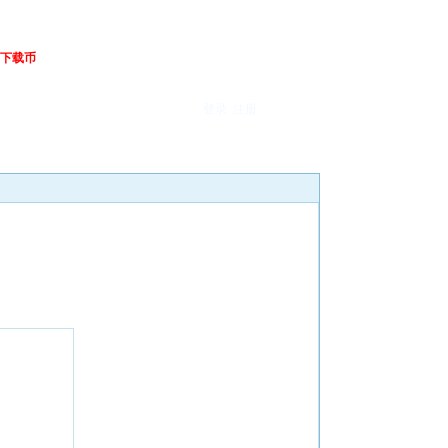
下载币
登录
注册