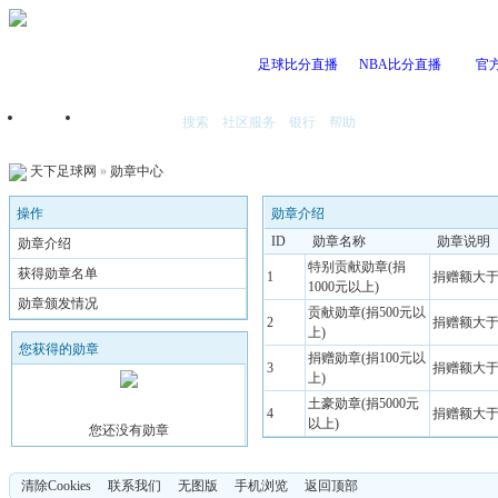
足球比分直播
NBA比分直播
官
搜索
社区服务
银行
帮助
首页
我的空间
天下足球网
»
勋章中心
操作
勋章介绍
ID
勋章名称
勋章说明
勋章介绍
特别贡献勋章(捐
获得勋章名单
1
捐赠额大于
1000元以上)
勋章颁发情况
贡献勋章(捐500元以
2
捐赠额大于
上)
您获得的勋章
捐赠勋章(捐100元以
3
捐赠额大于
上)
土豪勋章(捐5000元
4
捐赠额大于
以上)
您还没有勋章
清除Cookies
联系我们
无图版
手机浏览
返回顶部