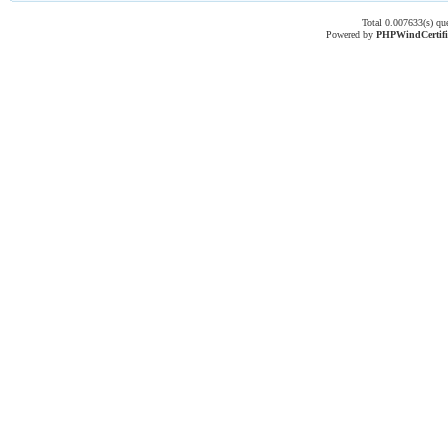
Total 0.007633(s) qu
Powered by
PHPWind
Certif