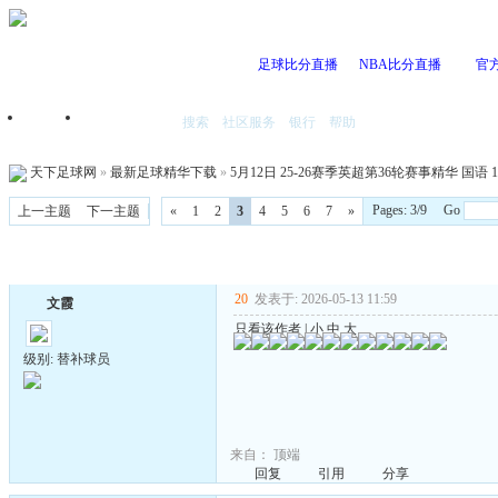
足球比分直播
NBA比分直播
官
搜索
社区服务
银行
帮助
首页
我的空间
天下足球网
»
最新足球精华下载
»
5月12日 25-26赛季英超第36轮赛事精华 国语 10
Pages: 3/9 Go
上一主题
下一主题
«
1
2
3
4
5
6
7
»
20
发表于: 2026-05-13 11:59
文霞
只看该作者
|
小
中
大
级别: 替补球员
来自：
顶端
回复
引用
分享