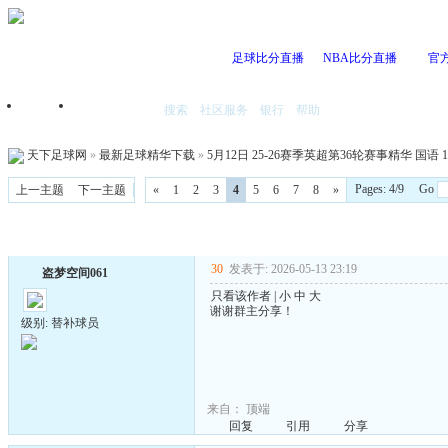
足球比分直播
NBA比分直播
官
搜索
社区服务
银行
帮助
首页
我的空间
天下足球网
»
最新足球精华下载
»
5月12日 25-26赛季英超第36轮赛事精华 国语 10
Pages: 4/9 Go
上一主题
下一主题
«
1
2
3
4
5
6
7
8
»
30
发表于: 2026-05-13 23:19
盗梦空间061
只看该作者
|
小
中
大
谢谢群主分享！
级别: 替补球员
来自：
顶端
回复
引用
分享