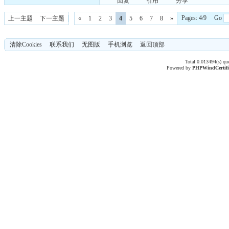
回复
引用
分享
Pages: 4/9 Go
上一主题
下一主题
«
1
2
3
4
5
6
7
8
»
清除Cookies
联系我们
无图版
手机浏览
返回顶部
Total 0.013494(s) qu
Powered by
PHPWind
Certif