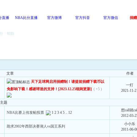
分直播
NBA比分直播
官方微博
官方抖音
官方微信
捐赠
行
帮助
文章
作者
天下足球网启用捐赠制！请提前捐赠下载币以
一灯
免影响下载！感谢球迷的支持！[2023.12.25细则更新]
( +5 )
2021-11-2
主题
想call就cal
NBA比赛上传发帖投票
1
2
3
4
5
..
12
2012-03-2
小小乐
跪求2002年西部决赛湖人vs国王系列
2011-06-0