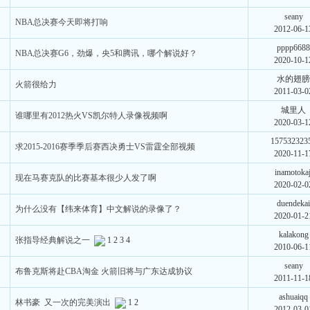
seany
NBA总决赛今天即将打响
2012-06-1
pppp668
NBA总决赛G6，劲爆，央5和腾讯，哪个解说好？
2020-10-1
水的翅
火箭很给力
2011-03-0
城里人
谁哪里有2012热火VS凯尔特人录像视频啊
2020-03-1
157532323
求2015-2016赛季季后赛西决勇士VS雷霆全部视频
2020-11-1
inamotokaj
现在马赛克队的比赛基本很少人发了啊
2020-02-0
duendeka
为什么没有【纬来体育】中文解说的录像了？
2020-01-2
kalakong
张指导经典解说之一
1
2
3
4
2010-06-1
seany
布鲁克斯将赴CBA淘金 火箭旧将与广东达成协议
2011-11-1
ashuaiqq
林书豪 又一次的完美演出
1
2
2012-03-0