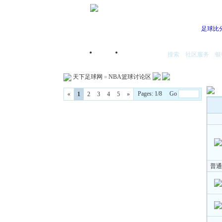
足球比
搜索
社区服务
银
首页
我的空间
天下足球网
»
NBA篮球讨论区
Pages: 1/8 Go
«
1
2
3
4
5
»
普通