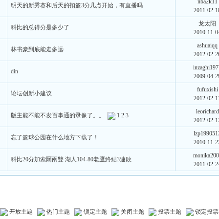
nba2k11
明天的新秀赛和后天的扣篮3分几点开始，有直播吗
2011-02-1
龙太阳
科比的总得分是多少了
2010-11-0
ashuaiqq
林书豪到底能走多远
2012-02-2
inzaghi197
din
2009-04-2
fufuxishi
论坛创新小建议
2012-02-1
leorichard
版主能不能不发百事通的录像了。。
1
2
3
2012-02-1
lzp199051
忘了篮球公园在什么地方下载了！
2010-11-2
monika200
科比20分加索爾兩雙 湖人104-80老鷹終結3連敗
2011-02-2
开放主题
热门主题
锁定主题
关闭主题
投票主题
锁定投票