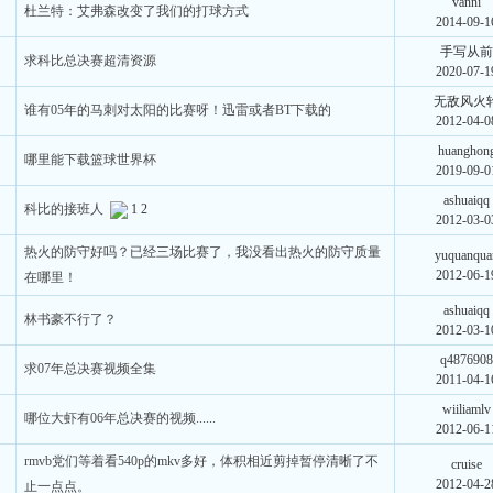
vanni
杜兰特：艾弗森改变了我们的打球方式
2014-09-1
手写从
求科比总决赛超清资源
2020-07-1
无敌风火
谁有05年的马刺对太阳的比赛呀！迅雷或者BT下载的
2012-04-0
huanghon
哪里能下载篮球世界杯
2019-09-0
ashuaiqq
科比的接班人
1
2
2012-03-0
热火的防守好吗？已经三场比赛了，我没看出热火的防守质量
yuquanqua
2012-06-1
在哪里！
ashuaiqq
林书豪不行了？
2012-03-1
q487690
求07年总决赛视频全集
2011-04-1
wiiliamlv
哪位大虾有06年总决赛的视频......
2012-06-1
rmvb党们等着看540p的mkv多好，体积相近剪掉暂停清晰了不
cruise
2012-04-2
止一点点。