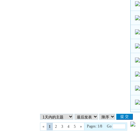
Pages: 1/8 Go
«
1
2
3
4
5
»