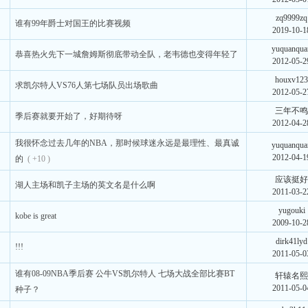
zq9999zq
谁有99年爵士对国王的比赛视频
2019-10-1
yuquanqua
恭喜热火先下一城詹姆斯彻底带动全队，老韦德也变得年轻了
2012-05-2
houxv12
求凯尔特人VS76人第七场队员出场歌曲
2012-05-2
三年不
季后赛就要开始了，好期待呀
2012-04-2
我很怀念过去几年的NBA，那时候球迷永远是最理性、最真诚
yuquanqua
2012-04-1
的
( +10 )
应该挺
湖人主场和凯子主场的英文名是什么啊
2011-03-2
yugouki
kobe is great
2009-10-2
dirk41lyd
!!!
2011-05-0
谁有08-09NBA季后赛 公牛VS凯尔特人 七场大战全部比赛BT
轩辕名
2011-05-0
种子？