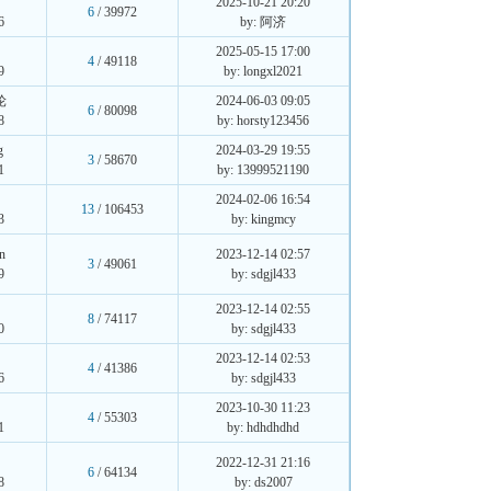
2025-10-21 20:20
6
/ 39972
6
by: 阿济
前
2025-05-15 17:00
4
/ 49118
9
by: longxl2021
轮
2024-06-03 09:05
6
/ 80098
8
by: horsty123456
g
2024-03-29 19:55
3
/ 58670
1
by: 13999521190
2024-02-06 16:54
13
/ 106453
3
by: kingmcy
n
2023-12-14 02:57
3
/ 49061
9
by: sdgjl433
2023-12-14 02:55
8
/ 74117
0
by: sdgjl433
8
2023-12-14 02:53
4
/ 41386
6
by: sdgjl433
2023-10-30 11:23
4
/ 55303
1
by: hdhdhdhd
2022-12-31 21:16
6
/ 64134
8
by: ds2007