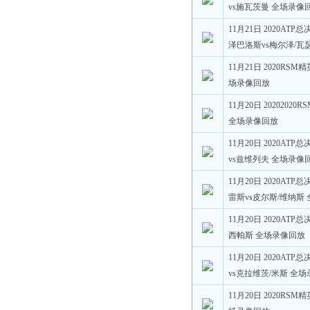
vs施瓦茨曼 全场录像
11月21日 2020AT
泽巴洛斯vs梅尔泽/瓦
11月21日 2020R
场录像回放
11月20日 202020
全场录像回放
11月20日 2020AT
vs兹维列夫 全场录像
11月20日 2020AT
雷斯vs皮尔斯/维纳斯
11月20日 2020AT
西帕斯 全场录像回放
11月20日 2020AT
vs克拉维茨/米斯 全
11月20日 2020R