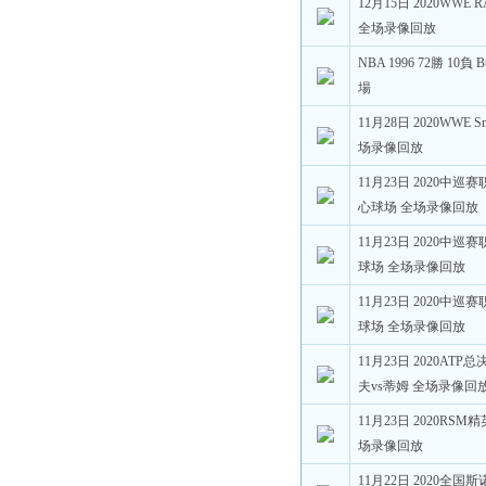
12月15日 2020WWE
全场录像回放
NBA 1996 72勝 10負 B
場
11月28日 2020WWE S
场录像回放
11月23日 2020中
心球场 全场录像回放
11月23日 2020中巡
球场 全场录像回放
11月23日 2020中巡
球场 全场录像回放
11月23日 2020AT
夫vs蒂姆 全场录像回
11月23日 2020R
场录像回放
11月22日 2020全