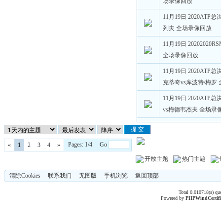
场录像回放
11月19日 2020AT
列夫 全场录像回放
11月19日 202020
全场录像回放
11月19日 2020AT
克蒂奇vs库波特/梅罗
11月19日 2020AT
vs梅德韦杰夫 全场录
Pages: 1/4 Go
«
1
2
3
4
»
开放主题
热门主题
清除Cookies
联系我们
无图版
手机浏览
返回顶部
Total 0.010718(s) qu
Powered by
PHPWind
Certif