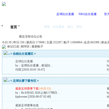
足球比分直播
NBA比分直播
官
搜索
社区服务
银行
帮助
首页
我的空间
最近没有论坛公告
今日:30 | 昨日:356 |
最高日:173698 | 主题:252287 | 帖子:11694964 | 会员:663300 | 新会
标记已读
|
精华区
|
最新帖子
»
≡ 在线比分直播区 ≡
足球比分直播
by：
足球比分直播，欧冠比 ..
b
付四
[2018-10-01 10:47]
»
≡ 足球比赛下载专区 ≡
最新足球赛事下载
(今日:12)
by：
Re:8月6日 2026上海U17明日 ..
b
kiploveme
[2026-08-07 02:48]
d
最新足球赛事在线