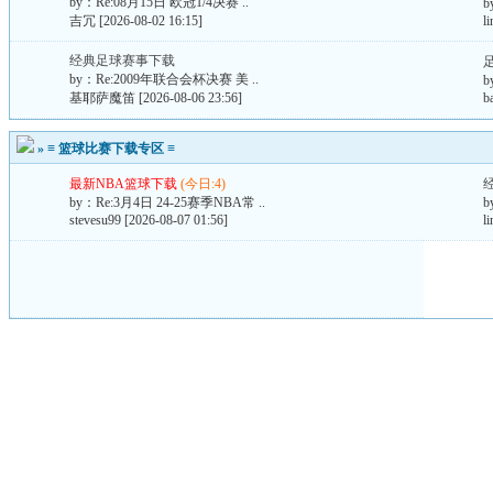
by：
Re:08月15日 欧冠1/4决赛 ..
b
吉冗
[2026-08-02 16:15]
l
经典足球赛事下载
by：
Re:2009年联合会杯决赛 美 ..
b
基耶萨魔笛
[2026-08-06 23:56]
b
»
≡ 篮球比赛下载专区 ≡
最新NBA篮球下载
(今日:4)
by：
Re:3月4日 24-25赛季NBA常 ..
b
stevesu99
[2026-08-07 01:56]
l