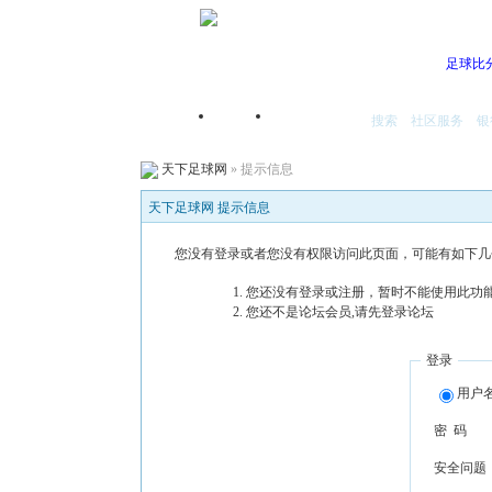
足球比
搜索
社区服务
银
首页
我的空间
天下足球网
» 提示信息
天下足球网 提示信息
您没有登录或者您没有权限访问此页面，可能有如下几
您还没有登录或注册，暂时不能使用此功能
您还不是论坛会员,请先登录论坛
登录
用户
密 码
安全问题