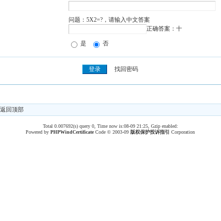
问题：5X2=?，请输入中文答案
正确答案：十
是
否
找回密码
返回顶部
Total 0.007692(s) query 0, Time now is:08-09 21:25, Gzip enabled:
Powered by
PHPWind
Certificate
Code © 2003-09
版权保护投诉指引
Corporation