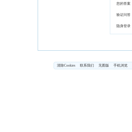
您的答案
验证问答
隐身登录
清除Cookies
联系我们
无图版
手机浏览