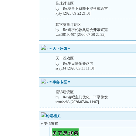
足球讨论区
by：
Re:赛事下载能不能换成迅雷 ..
kyty
[2025-09-22 21:50]
其它赛事讨论区
by：
Re:跪求伦敦奥运会开幕式完 ..
wzs20190407
[2026-07-30 22:25]
»
≡ 天下乐园 ≡
天下游戏区
by：
Re:生日快乐齐达内
ssyy34
[2026-05-31 11:30]
»
≡ 事务专区 ≡
投诉建议区
by：
Re:请吧主们优化一下录像发 ..
tottiabc88
[2026-07-04 11:07]
论坛相关
» 友情链接