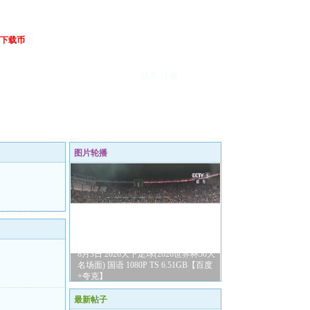
下载币
登录
注册
图片轮播
8月3日 2026天下足球(2026世界杯50大
名场面) 国语 1080P TS 6.51GB【百度
+夸克】
最新帖子