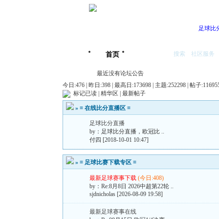
足球比
搜索
社区服务
首页
我的空间
最近没有论坛公告
今日:476 | 昨日:398 |
最高日:173698 | 主题:252298 | 帖子:11695
标记已读
|
精华区
|
最新帖子
»
≡ 在线比分直播区 ≡
足球比分直播
by：
足球比分直播，欧冠比 ..
付四
[2018-10-01 10:47]
»
≡ 足球比赛下载专区 ≡
最新足球赛事下载
(今日:408)
by：
Re:8月8日 2026中超第22轮 ..
sjdnicholas
[2026-08-09 19:58]
最新足球赛事在线