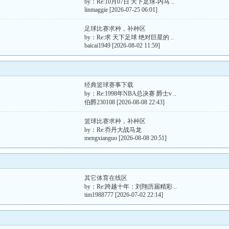
by：
Re:10月07日 天下足球-内马 ..
linmaggie
[2026-07-25 06:01]
足球比赛求种，补种区
by：
Re:求 天下足球 绝对巨星的 ..
baicai1949
[2026-08-02 11:59]
经典篮球赛事下载
by：
Re:1998年NBA总决赛 爵士v ..
伯爵230108
[2026-08-08 22:43]
篮球比赛求种，补种区
by：
Re:乔丹大战马龙
mengxianguo
[2026-08-08 20:51]
其它体育在线区
by：
Re:跨越十年：刘翔历届精彩 ..
tim1988777
[2026-07-02 22:14]