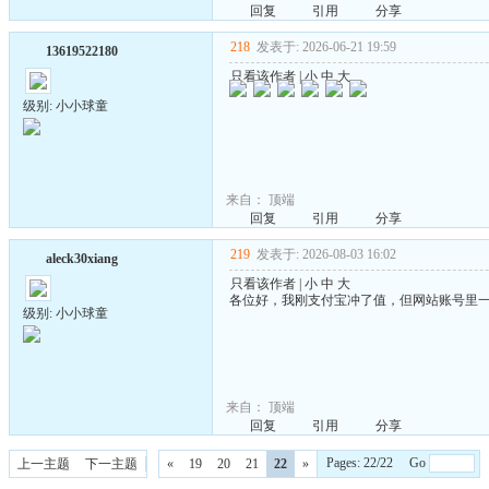
回复
引用
分享
218
发表于: 2026-06-21 19:59
13619522180
只看该作者
|
小
中
大
级别: 小小球童
来自：
顶端
回复
引用
分享
219
发表于: 2026-08-03 16:02
aleck30xiang
只看该作者
|
小
中
大
各位好，我刚支付宝冲了值，但网站账号里
级别: 小小球童
来自：
顶端
回复
引用
分享
Pages: 22/22 Go
上一主题
下一主题
«
19
20
21
22
»