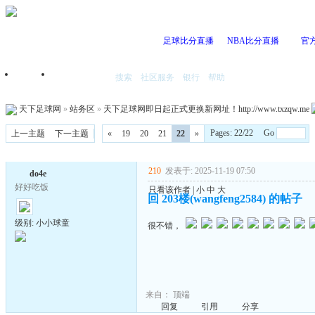
足球比分直播
NBA比分直播
官
搜索
社区服务
银行
帮助
首页
我的空间
天下足球网
»
站务区
»
天下足球网即日起正式更换新网址！http://www.txzqw.me
Pages: 22/22 Go
上一主题
下一主题
«
19
20
21
22
»
210
发表于: 2025-11-19 07:50
do4e
好好吃饭
只看该作者
|
小
中
大
回 203楼(wangfeng2584) 的帖子
级别: 小小球童
很不错，
来自：
顶端
回复
引用
分享