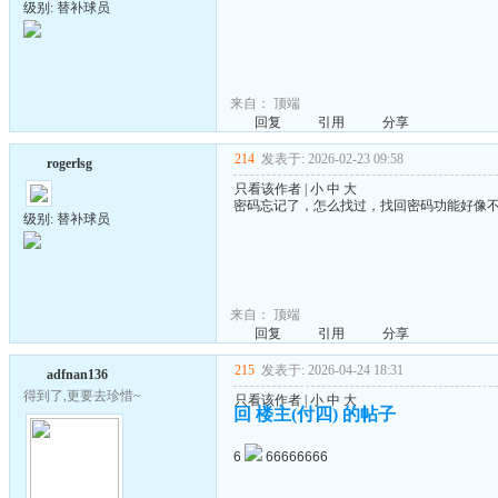
级别: 替补球员
来自：
顶端
回复
引用
分享
214
发表于: 2026-02-23 09:58
rogerlsg
只看该作者
|
小
中
大
密码忘记了，怎么找过，找回密码功能好像
级别: 替补球员
来自：
顶端
回复
引用
分享
215
发表于: 2026-04-24 18:31
adfnan136
得到了,更要去珍惜~
只看该作者
|
小
中
大
回 楼主(付四) 的帖子
6
66666666