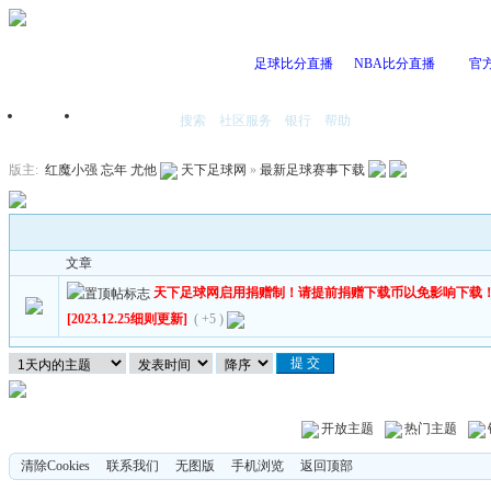
足球比分直播
NBA比分直播
官
搜索
社区服务
银行
帮助
首页
我的空间
版主:
红魔小强
忘年
尤他
天下足球网
»
最新足球赛事下载
文章
天下足球网启用捐赠制！请提前捐赠下载币以免影响下载
[2023.12.25细则更新]
( +5 )
开放主题
热门主题
清除Cookies
联系我们
无图版
手机浏览
返回顶部