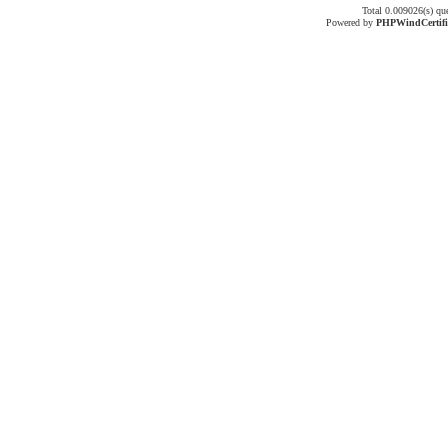
Total 0.009026(s) qu
Powered by
PHPWind
Certif