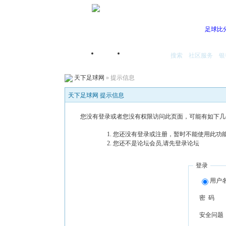
足球比
搜索
社区服务
银
首页
我的空间
天下足球网
» 提示信息
天下足球网 提示信息
您没有登录或者您没有权限访问此页面，可能有如下几
您还没有登录或注册，暂时不能使用此功能
您还不是论坛会员,请先登录论坛
登录
用户
密 码
安全问题