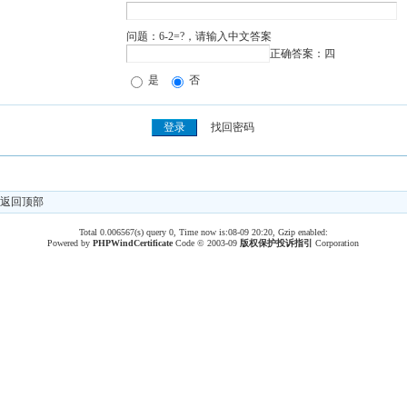
问题：6-2=?，请输入中文答案
正确答案：四
是
否
找回密码
返回顶部
Total 0.006567(s) query 0, Time now is:08-09 20:20, Gzip enabled:
Powered by
PHPWind
Certificate
Code © 2003-09
版权保护投诉指引
Corporation