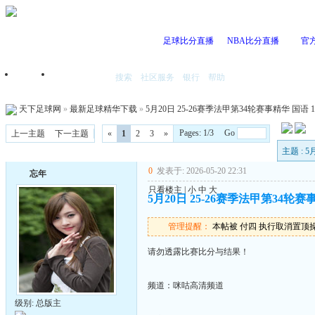
足球比分直播
NBA比分直播
官
搜索
社区服务
银行
帮助
首页
我的空间
天下足球网
»
最新足球精华下载
»
5月20日 25-26赛季法甲第34轮赛事精华 国语 10
Pages: 1/3 Go
上一主题
下一主题
«
1
2
3
»
主题 : 
0
发表于: 2026-05-20 22:31
忘年
只看楼主
|
小
中
大
5月20日 25-26赛季法甲第34轮赛事精
管理提醒：
本帖被 付四 执行取消置顶操作(2
请勿透露比赛比分与结果！
频道：咪咕高清频道
级别: 总版主