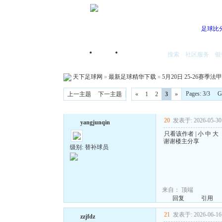
足球比
搜索
社区服务
银
首页
我的空间
天下足球网
»
最新足球精华下载
»
5月20日 25-26赛季法甲
Pages: 3/3 
上一主题
下一主题
«
1
2
3
»
20
发表于: 2026-05-30 
yangjunqin
只看该作者
|
小
中
大
谢谢楼主分享
级别: 替补球员
来自：
顶端
回复
引用
21
发表于: 2026-06-16 
zzjfdz