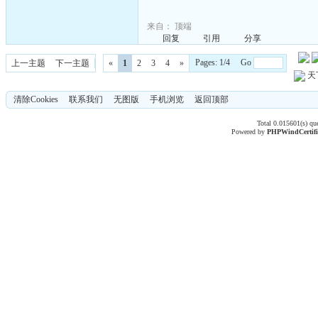
来自：
顶端
回复
引用
分享
Pages: 1/4 Go
上一主题
下一主题
«
1
2
3
4
»
天
清除Cookies
联系我们
无图版
手机浏览
返回顶部
Total 0.015601(s) qu
Powered by
PHPWind
Certif