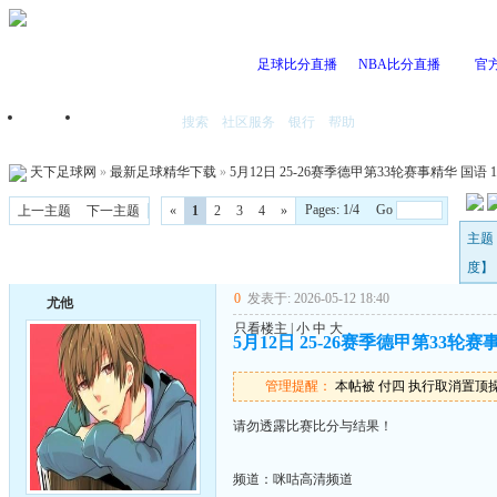
足球比分直播
NBA比分直播
官
搜索
社区服务
银行
帮助
首页
我的空间
天下足球网
»
最新足球精华下载
»
5月12日 25-26赛季德甲第33轮赛事精华 国语 10
Pages: 1/4 Go
上一主题
下一主题
«
1
2
3
4
»
主题 
度】
0
发表于: 2026-05-12 18:40
尤他
只看楼主
|
小
中
大
5月12日 25-26赛季德甲第33轮赛事精
管理提醒：
本帖被 付四 执行取消置顶操作(2
请勿透露比赛比分与结果！
频道：咪咕高清频道