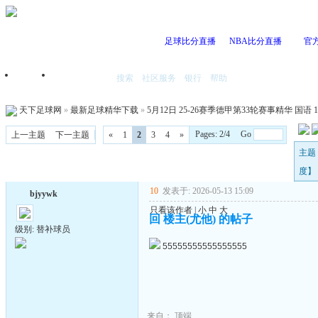
足球比分直播
NBA比分直播
官
搜索
社区服务
银行
帮助
首页
我的空间
天下足球网
»
最新足球精华下载
»
5月12日 25-26赛季德甲第33轮赛事精华 国语 10
Pages: 2/4 Go
上一主题
下一主题
«
1
2
3
4
»
主题 
度】
10
发表于: 2026-05-13 15:09
bjyywk
只看该作者
|
小
中
大
回 楼主(尤他) 的帖子
级别: 替补球员
55555555555555555
来自：
顶端