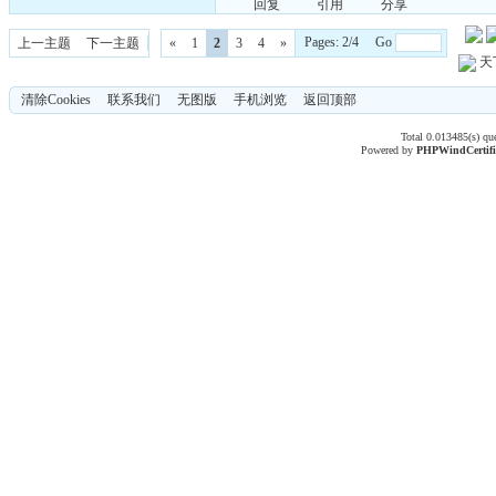
回复
引用
分享
Pages: 2/4 Go
上一主题
下一主题
«
1
2
3
4
»
天
清除Cookies
联系我们
无图版
手机浏览
返回顶部
Total 0.013485(s) qu
Powered by
PHPWind
Certif