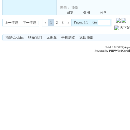
来自：
顶端
回复
引用
分享
Pages: 1/3 Go
上一主题
下一主题
«
1
2
3
»
天下
清除Cookies
联系我们
无图版
手机浏览
返回顶部
Total 0.015003(s) qu
Powered by
PHPWind
Certif