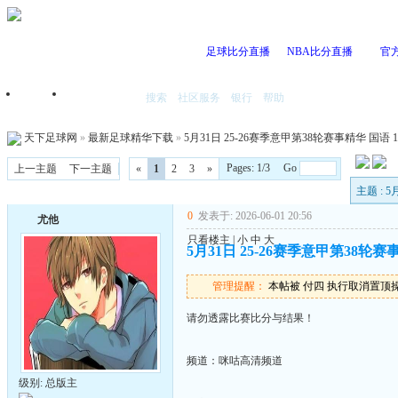
足球比分直播
NBA比分直播
官
搜索
社区服务
银行
帮助
首页
我的空间
天下足球网
»
最新足球精华下载
»
5月31日 25-26赛季意甲第38轮赛事精华 国语 10
Pages: 1/3 Go
上一主题
下一主题
«
1
2
3
»
主题 : 
0
发表于: 2026-06-01 20:56
尤他
只看楼主
|
小
中
大
5月31日 25-26赛季意甲第38轮赛事精
管理提醒：
本帖被 付四 执行取消置顶操作(2
请勿透露比赛比分与结果！
频道：咪咕高清频道
级别: 总版主