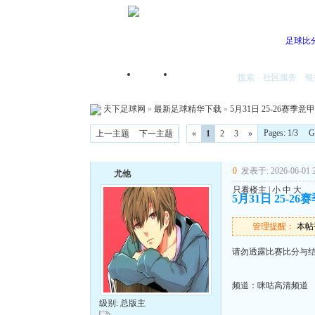
足球比
搜索
社区服务
银
首页
我的空间
天下足球网
»
最新足球精华下载
»
5月31日 25-26赛季意甲
Pages: 1/3 
上一主题
下一主题
«
1
2
3
»
0
发表于: 2026-06-01 2
尤他
只看楼主
|
小
中
大
5月31日 25-2
管理提醒：
本帖被
请勿透露比赛比分与
频道：咪咕高清频道
级别: 总版主