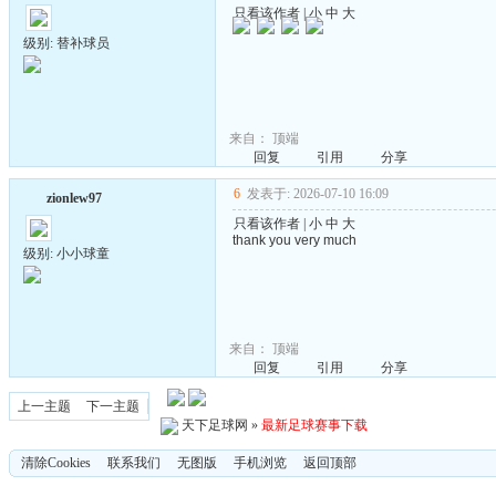
只看该作者
|
小
中
大
级别: 替补球员
来自：
顶端
回复
引用
分享
6
发表于: 2026-07-10 16:09
zionlew97
只看该作者
|
小
中
大
thank you very much
级别: 小小球童
来自：
顶端
回复
引用
分享
上一主题
下一主题
天下足球网
»
最新足球赛事下载
清除Cookies
联系我们
无图版
手机浏览
返回顶部