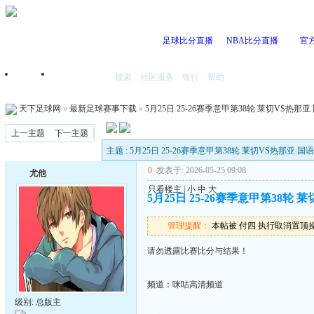
足球比分直播
NBA比分直播
官
搜索
社区服务
银行
帮助
首页
我的空间
天下足球网
»
最新足球赛事下载
»
5月25日 25-26赛季意甲第38轮 莱切VS热那亚 国
上一主题
下一主题
主题 : 5月25日 25-26赛季意甲第38轮 莱切VS热那亚 国语 1
0
发表于: 2026-05-25 09:08
尤他
只看楼主
|
小
中
大
5月25日 25-26赛季意甲第38轮 莱切
管理提醒：
本帖被 付四 执行取消置顶操作(2
请勿透露比赛比分与结果！
频道：咪咕高清频道
级别: 总版主