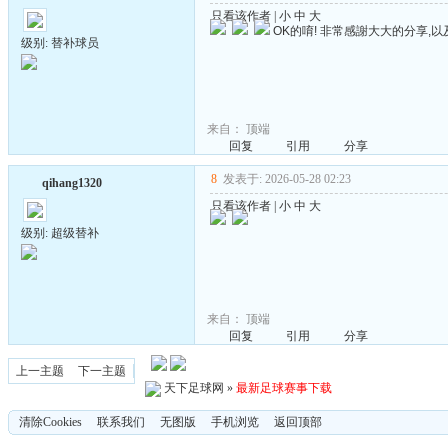
只看该作者
|
小
中
大
OK的唷! 非常感謝大大的分享,以
级别: 替补球员
来自：
顶端
回复
引用
分享
8
发表于: 2026-05-28 02:23
qihang1320
只看该作者
|
小
中
大
级别: 超级替补
来自：
顶端
回复
引用
分享
上一主题
下一主题
天下足球网
»
最新足球赛事下载
清除Cookies
联系我们
无图版
手机浏览
返回顶部