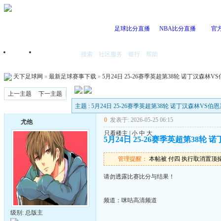
足球比分直播
NBA比分直播
官
搜索
社区服务
银行
帮助
首页
我的空间
天下足球网
»
最新足球赛事下载
»
5月24日 25-26赛季英超第38轮 诺丁汉森林VS伯
上一主题
下一主题
主题 : 5月24日 25-26赛季英超第38轮 诺丁汉森林VS伯恩茅斯
0
发表于: 2026-05-25 06:15
尤他
只看楼主
|
小
中
大
5月24日 25-26赛季英超第38轮 诺
管理提醒：
本帖被 付四 执行取消置顶操作(2
请勿透露比赛比分与结果！
频道：咪咕高清频道
级别: 总版主