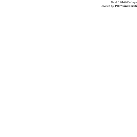
Total 0.014260(s) qu
Powered by
PHPWind
Certif