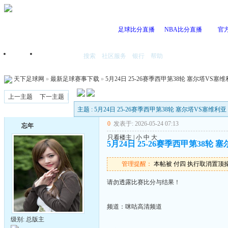
足球比分直播
NBA比分直播
官
搜索
社区服务
银行
帮助
首页
我的空间
天下足球网
»
最新足球赛事下载
»
5月24日 25-26赛季西甲第38轮 塞尔塔VS塞维利亚
上一主题
下一主题
主题 : 5月24日 25-26赛季西甲第38轮 塞尔塔VS塞维利亚 国
0
发表于: 2026-05-24 07:13
忘年
只看楼主
|
小
中
大
5月24日 25-26赛季西甲第38轮 塞
管理提醒：
本帖被 付四 执行取消置顶操作(2
请勿透露比赛比分与结果！
频道：咪咕高清频道
级别: 总版主