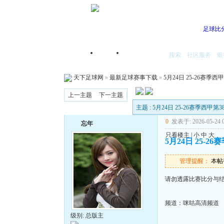
足球比
搜索
社区服务
银
首页
我的空间
天下足球网
»
最新足球赛事下载
»
5月24日 25-26赛季西
上一主题
下一主题
主题 : 5月24日 25-26赛季西甲第
0
发表于: 2026-05-24 0
忘年
只看楼主
|
小
中
大
5月24日 25-2
管理提醒：
本帖被
请勿透露比赛比分与
频道：咪咕高清频道
级别: 总版主