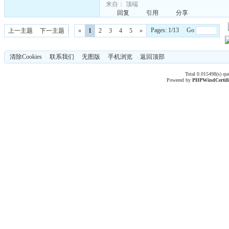
来自：
顶端
回复
引用
分享
Pages: 1/13 Go
上一主题
下一主题
«
1
2
3
4
5
»
清除Cookies
联系我们
无图版
手机浏览
返回顶部
Total 0.015498(s) qu
Powered by
PHPWind
Certif