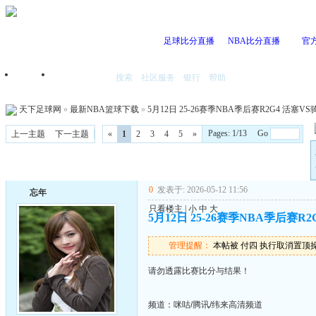
足球比分直播
NBA比分直播
官
搜索
社区服务
银行
帮助
首页
我的空间
天下足球网
»
最新NBA篮球下载
»
5月12日 25-26赛季NBA季后赛R2G4 活塞VS骑
Pages: 1/13 Go
上一主题
下一主题
«
1
2
3
4
5
»
0
发表于: 2026-05-12 11:56
忘年
只看楼主
|
小
中
大
5月12日 25-26赛季NBA季后赛R2
管理提醒：
本帖被 付四 执行取消置顶操作(2
请勿透露比赛比分与结果！
频道：咪咕/腾讯/纬来高清频道