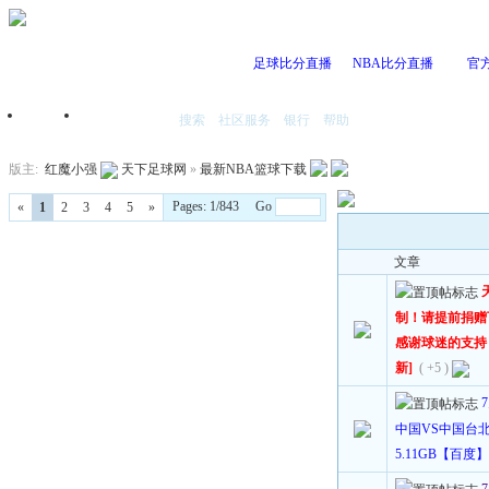
足球比分直播
NBA比分直播
官
搜索
社区服务
银行
帮助
首页
我的空间
版主:
红魔小强
天下足球网
»
最新NBA篮球下载
Pages: 1/843 Go
«
1
2
3
4
5
»
文章
制！请提前捐赠
感谢球迷的支持！[
新]
( +5 )
中国VS中国台北 国
5.11GB【百度