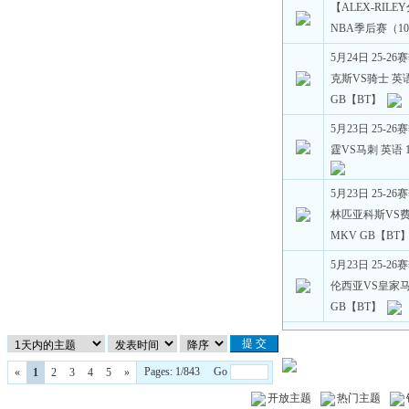
【ALEX-RILE
NBA季后赛（10
5月24日 25-2
克斯VS骑士 英语 
GB【BT】
5月23日 25-2
霆VS马刺 英语 1
5月23日 25-
林匹亚科斯VS费内
MKV GB【BT
5月23日 25-
伦西亚VS皇家马德
GB【BT】
Pages: 1/843 Go
«
1
2
3
4
5
»
开放主题
热门主题