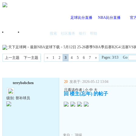
足球比分直播
NBA比分直播
官
搜索
社区服务
银行
帮助
首页
我的空间
天下足球网
»
最新NBA篮球下载
»
5月12日 25-26赛季NBA季后赛R2G4 活塞VS骑
Pages: 3/13 Go
上一主题
下一主题
«
1
2
3
4
5
6
7
»
20
发表于: 2026-05-12 13:04
terrybobchen
只看该作者
|
小
中
大
回 楼主(忘年) 的帖子
级别: 替补球员
来自：
顶端