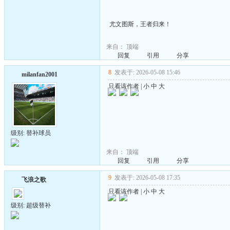
尤文图斯，王者归来！
来自：
顶端
回复
引用
分享
8
发表于: 2026-05-08 15:46
milanfan2001
只看该作者
|
小
中
大
级别: 替补球员
来自：
顶端
回复
引用
分享
9
发表于: 2026-05-08 17:35
飞浪之歌
只看该作者
|
小
中
大
级别: 超级替补