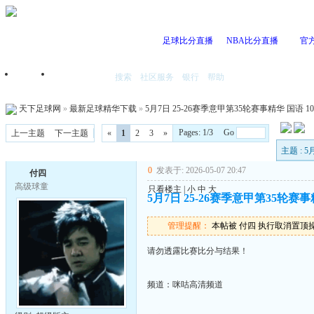
足球比分直播
NBA比分直播
官
搜索
社区服务
银行
帮助
首页
我的空间
天下足球网
»
最新足球精华下载
»
5月7日 25-26赛季意甲第35轮赛事精华 国语 108
Pages: 1/3 Go
上一主题
下一主题
«
1
2
3
»
主题 : 
0
发表于: 2026-05-07 20:47
付四
高级球童
只看楼主
|
小
中
大
5月7日 25-26赛季意甲第35轮赛事精
管理提醒：
本帖被 付四 执行取消置顶操作(2
请勿透露比赛比分与结果！
频道：咪咕高清频道