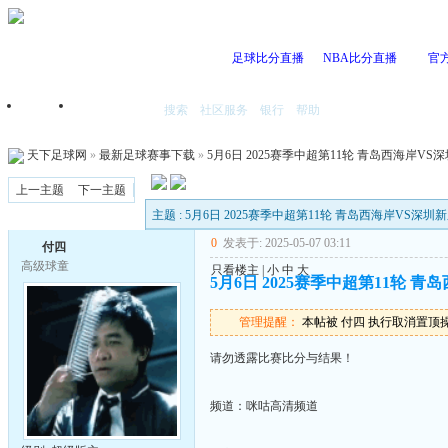
足球比分直播
NBA比分直播
官
搜索
社区服务
银行
帮助
首页
我的空间
天下足球网
»
最新足球赛事下载
»
5月6日 2025赛季中超第11轮 青岛西海岸VS深圳新
上一主题
下一主题
主题 : 5月6日 2025赛季中超第11轮 青岛西海岸VS深圳新鹏城
0
发表于: 2025-05-07 03:11
付四
高级球童
只看楼主
|
小
中
大
5月6日 2025赛季中超第11轮 青岛
管理提醒：
本帖被 付四 执行取消置顶操作(2
请勿透露比赛比分与结果！
频道：咪咕高清频道