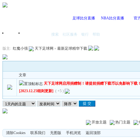
足球比分直播
NBA比分直播
官
搜索
社区服务
银行
帮助
首页
我的空间
版主:
红魔小强
天下足球网
»
最新足球精华下载
文章
天下足球网启用捐赠制！请提前捐赠下载币以免影响下载
[2023.12.25细则更新]
( +5 )
开放主题
热门主题
清除Cookies
联系我们
无图版
手机浏览
返回顶部