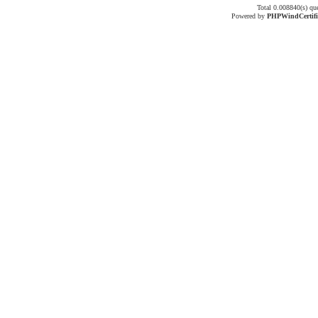
Total 0.008840(s) qu
Powered by
PHPWind
Certif