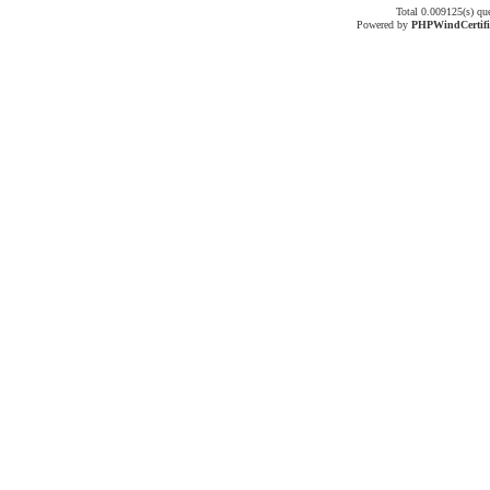
Total 0.009125(s) qu
Powered by
PHPWind
Certif