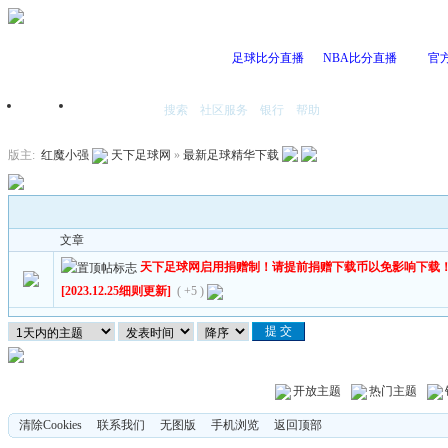
足球比分直播
NBA比分直播
官
搜索
社区服务
银行
帮助
首页
我的空间
版主:
红魔小强
天下足球网
»
最新足球精华下载
文章
天下足球网启用捐赠制！请提前捐赠下载币以免影响下载
[2023.12.25细则更新]
( +5 )
开放主题
热门主题
清除Cookies
联系我们
无图版
手机浏览
返回顶部