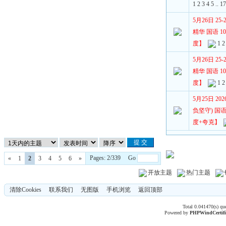
1
2
3
4
5
..
1
5月26日 2
精华 国语 108
度】
1
2
5月26日 2
精华 国语 108
度】
1
2
5月25日 2
负坚守) 国语 1
度+夸克】
Pages: 2/339 Go
«
1
2
3
4
5
6
»
开放主题
热门主题
清除Cookies
联系我们
无图版
手机浏览
返回顶部
Total 0.041470(s) qu
Powered by
PHPWind
Certif