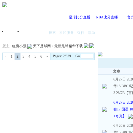
足球比分直播
NBA比分直播
官
搜索
社区服务
银行
帮助
首页
我的空间
版主:
红魔小强
天下足球网
»
最新足球精华下载
Pages: 2/339 Go
«
1
2
3
4
5
6
»
文章
6月27日 2
华16 BBC高
3.28GB【
6月27日 2
宴17 国语 10
+夸克】
6月26日 2
华15 BBC高