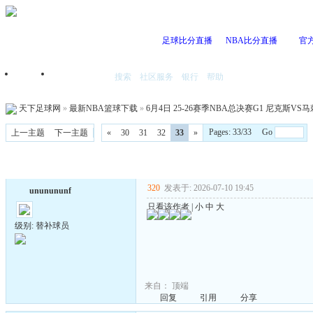
足球比分直播
NBA比分直播
官
搜索
社区服务
银行
帮助
首页
我的空间
天下足球网
»
最新NBA篮球下载
»
6月4日 25-26赛季NBA总决赛G1 尼克斯VS马刺 
Pages: 33/33 Go
上一主题
下一主题
«
30
31
32
33
»
320
发表于: 2026-07-10 19:45
ununununf
只看该作者
|
小
中
大
级别: 替补球员
来自：
顶端
回复
引用
分享