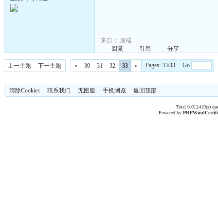
来自：
顶端
回复
引用
分享
Pages: 33/33 Go
上一主题
下一主题
«
30
31
32
33
»
清除Cookies
联系我们
无图版
手机浏览
返回顶部
Total 0.012419(s) qu
Powered by
PHPWind
Certif