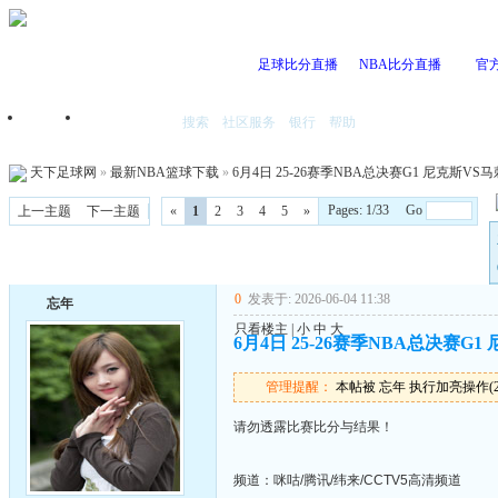
足球比分直播
NBA比分直播
官
搜索
社区服务
银行
帮助
首页
我的空间
天下足球网
»
最新NBA篮球下载
»
6月4日 25-26赛季NBA总决赛G1 尼克斯VS马刺 
Pages: 1/33 Go
上一主题
下一主题
«
1
2
3
4
5
»
0
发表于: 2026-06-04 11:38
忘年
只看楼主
|
小
中
大
6月4日 25-26赛季NBA总决赛G1 
管理提醒：
本帖被 忘年 执行加亮操作(2026
请勿透露比赛比分与结果！
频道：咪咕/腾讯/纬来/CCTV5高清频道