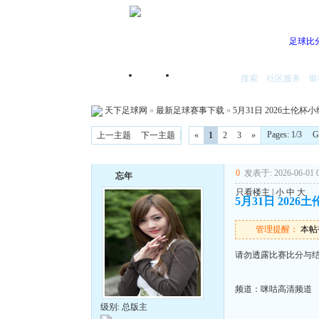
足球比
搜索
社区服务
银
首页
我的空间
天下足球网
»
最新足球赛事下载
»
5月31日 2026土伦杯小
Pages: 1/3 
上一主题
下一主题
«
1
2
3
»
0
发表于: 2026-06-01 0
忘年
只看楼主
|
小
中
大
5月31日 2026
管理提醒：
本帖被
请勿透露比赛比分与
频道：咪咕高清频道
级别: 总版主