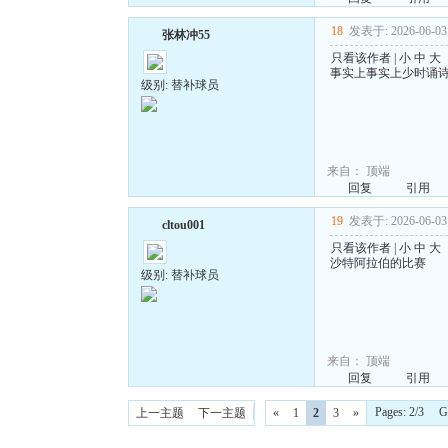
18
发表于: 2026-06-03 
张林冲55
只看该作者
|
小
中
大
事实上事实上少时诵
级别: 替补球员
来自：
顶端
回复
引用
19
发表于: 2026-06-03 
cltou001
只看该作者
|
小
中
大
沙特阿拉伯的比赛
级别: 替补球员
来自：
顶端
回复
引用
Pages: 2/3 
上一主题
下一主题
«
1
2
3
»