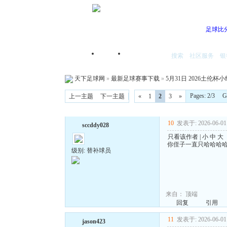
足球比
搜索
社区服务
银
首页
我的空间
天下足球网
»
最新足球赛事下载
»
5月31日 2026土伦杯小
Pages: 2/3 
上一主题
下一主题
«
1
2
3
»
10
发表于: 2026-06-01 
sccddy028
只看该作者
|
小
中
大
你侄子一直只哈哈哈
级别: 替补球员
来自：
顶端
回复
引用
11
发表于: 2026-06-01 
jason423