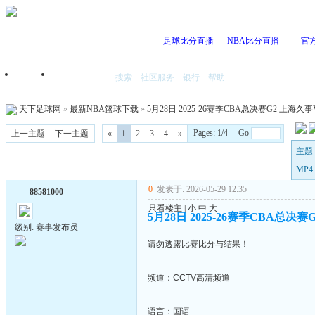
足球比分直播
NBA比分直播
官
搜索
社区服务
银行
帮助
首页
我的空间
天下足球网
»
最新NBA篮球下载
»
5月28日 2025-26赛季CBA总决赛G2 上海久事
Pages: 1/4 Go
上一主题
下一主题
«
1
2
3
4
»
主题 
MP4
0
发表于: 2026-05-29 12:35
88581000
只看楼主
|
小
中
大
5月28日 2025-26赛季CBA总决赛
级别: 赛事发布员
请勿透露比赛比分与结果！
频道：CCTV高清频道
语言：国语