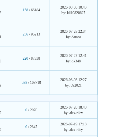
2026-08-05 10:43
158
/ 66184
2
by: kll19820627
2026-07-28 22:34
256
/ 96213
1
by: damao
2026-07-27 12:41
220
/ 87338
0
by: ok348
2026-08-03 12:27
538
/ 168710
9
by: 092021
2026-07-20 18:48
0
/ 2970
0
by: alex-riley
2026-07-19 17:18
0
/ 2847
9
by: alex-riley