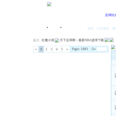
足球比
搜索
社区服务
银
首页
我的空间
版主:
红魔小强
天下足球网
»
最新NBA篮球下载
Pages: 1/843 Go
«
1
2
3
4
5
»