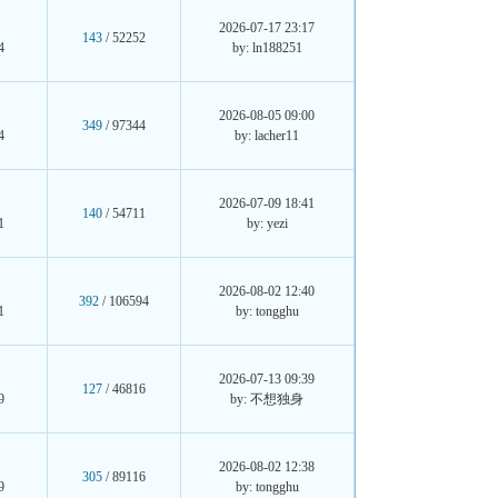
2026-07-17 23:17
143
/ 52252
4
by: ln188251
2026-08-05 09:00
349
/ 97344
4
by: lacher11
2026-07-09 18:41
140
/ 54711
1
by: yezi
2026-08-02 12:40
392
/ 106594
1
by: tongghu
2026-07-13 09:39
127
/ 46816
9
by: 不想独身
2026-08-02 12:38
305
/ 89116
9
by: tongghu