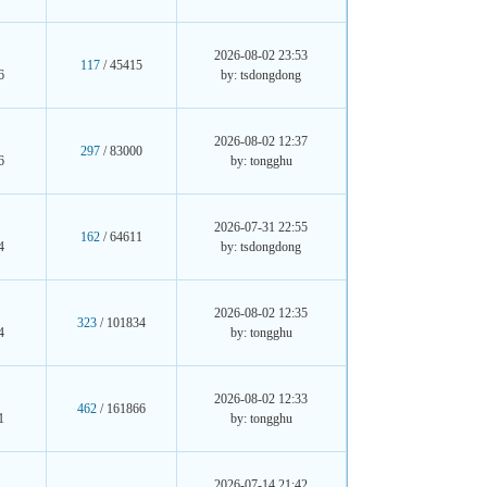
2026-08-02 23:53
117
/ 45415
6
by: tsdongdong
2026-08-02 12:37
297
/ 83000
6
by: tongghu
2026-07-31 22:55
162
/ 64611
4
by: tsdongdong
2026-08-02 12:35
323
/ 101834
4
by: tongghu
2026-08-02 12:33
462
/ 161866
1
by: tongghu
2026-07-14 21:42