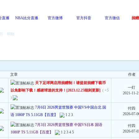
分直播
NBA比分直播
官方微博
官方抖音
官方微信
捐赠
行
帮助
文章
作者
天下足球网启用捐赠制！请提前捐赠下载币
一灯
以免影响下载！感谢球迷的支持！[2023.12.25细则更新]
( +5
2021-11-2
)
7月6日 2026男篮世预赛 中国VS中国台北 国
付四
2026-07-0
语 1080P TS 5.11GB【百度】
1
2
3
7月3日 2026男篮世预赛 中国VS日本 国语
付四
2026-07-0
1080P TS 5.11GB【百度】
1
2
3
4
5