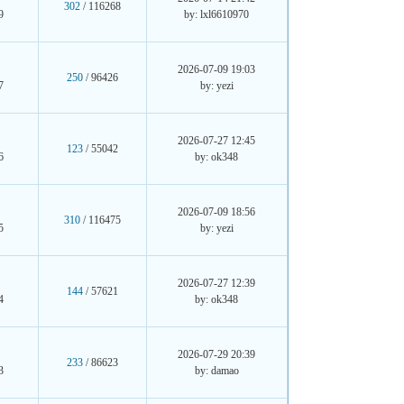
302
/ 116268
9
by: lxl6610970
2026-07-09 19:03
250
/ 96426
7
by: yezi
2026-07-27 12:45
123
/ 55042
6
by: ok348
2026-07-09 18:56
310
/ 116475
5
by: yezi
2026-07-27 12:39
144
/ 57621
4
by: ok348
2026-07-29 20:39
233
/ 86623
3
by: damao