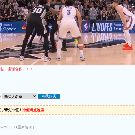
转帖！谢谢合作！！！
买
买，请先冲值！
冲值请点这里
-29 12:11重新编辑 ]