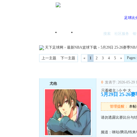
足球比
搜索
社区服务
银
首页
我的空间
天下足球网
»
最新NBA篮球下载
»
5月29日 25-26赛季N
Pages
上一主题
下一主题
«
1
2
3
4
5
»
0
发表于: 2026-05-29 1
尤他
只看楼主
|
小
中
大
5月29日 25-2
管理提醒：
本帖被
请勿透露比赛比分与
频道：咪咕/腾讯/纬来/