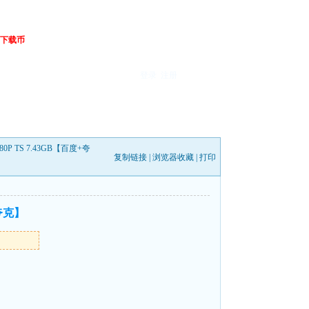
下载币
登录
注册
0P TS 7.43GB【百度+夸
复制链接
|
浏览器收藏
|
打印
+夸克】