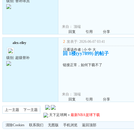
级别: 替补球员
来自：
顶端
回复
引用
分享
2
发表于: 2026-06-07 03:41
alex-riley
只看该作者
|
小
中
大
回 1楼(yy7899) 的帖子
级别: 超级替补
链接正常，如何下载不了
来自：
顶端
回复
引用
分享
上一主题
下一主题
天下足球网
»
最新NBA篮球下载
清除Cookies
联系我们
无图版
手机浏览
返回顶部