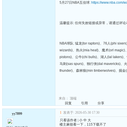
5月27日NBA五佳球:
https://www.nba.com/w
温馨提示: 任何失效链接或异常，请通过评
NBA球队: 猛龙(tor raptors)、76人(phi six
wizards)、热火(mia heat)、魔术(orl magic)
pistons)、公牛(chi bulls)、湖人(lal lakers
马刺(sas spurs)、独行侠(dal mavericks)、火
thunder)、森林狼(min timberwolves)、掘金(d
来自：
顶端
回复
引用
分享
1
发表于: 2026-05-30 17:30
yy7899
只看该作者
|
小
中
大
楼主麻烦看一下，115下载不了