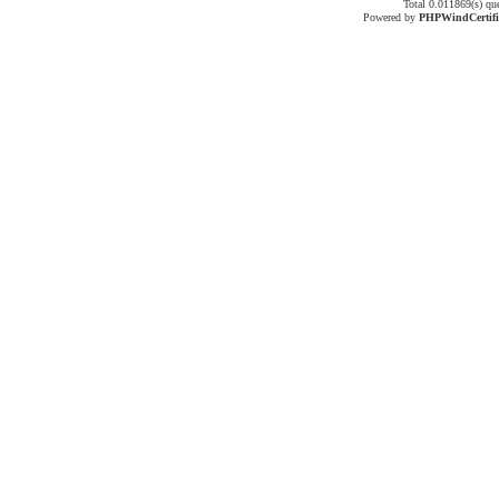
Total 0.011869(s) qu
Powered by
PHPWind
Certif