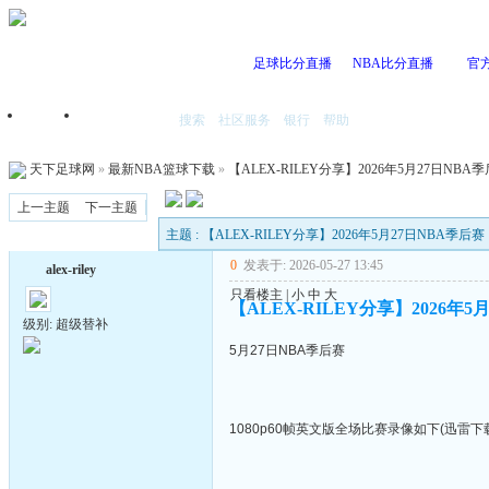
足球比分直播
NBA比分直播
官
搜索
社区服务
银行
帮助
首页
我的空间
天下足球网
»
最新NBA篮球下载
»
【ALEX-RILEY分享】2026年5月27日NBA
上一主题
下一主题
主题 : 【ALEX-RILEY分享】2026年5月27日NBA季后赛
0
发表于: 2026-05-27 13:45
alex-riley
只看楼主
|
小
中
大
【ALEX-RILEY分享】2026年5
级别: 超级替补
5月27日NBA季后赛
1080p60帧英文版全场比赛录像如下(迅雷下