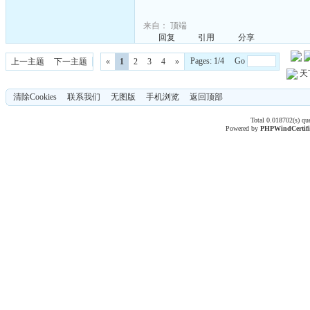
来自：
顶端
回复
引用
分享
Pages: 1/4 Go
上一主题
下一主题
«
1
2
3
4
»
天
清除Cookies
联系我们
无图版
手机浏览
返回顶部
Total 0.018702(s) qu
Powered by
PHPWind
Certif