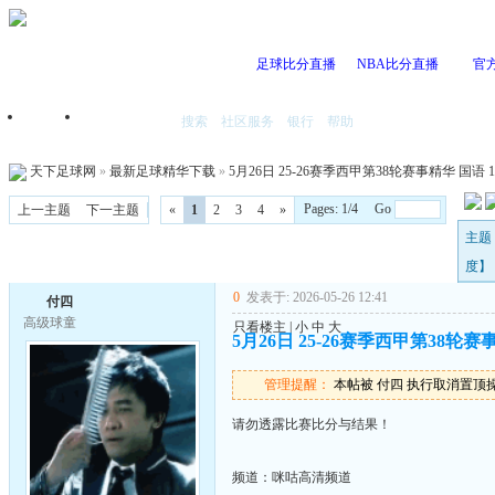
足球比分直播
NBA比分直播
官
搜索
社区服务
银行
帮助
首页
我的空间
天下足球网
»
最新足球精华下载
»
5月26日 25-26赛季西甲第38轮赛事精华 国语 10
Pages: 1/4 Go
上一主题
下一主题
«
1
2
3
4
»
主题 
度】
0
发表于: 2026-05-26 12:41
付四
高级球童
只看楼主
|
小
中
大
5月26日 25-26赛季西甲第38轮赛事精
管理提醒：
本帖被 付四 执行取消置顶操作(2
请勿透露比赛比分与结果！
频道：咪咕高清频道