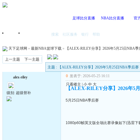
足球比分直播
NBA比分直播
官
搜索
社区服务
银行
帮助
首页
我的空间
天下足球网
»
最新NBA篮球下载
»
【ALEX-RILEY分享】2026年5月25日NBA
上一主题
下一主题
主题 : 【ALEX-RILEY分享】2026年5月25日NBA季后赛
0
发表于: 2026-05-25 16:11
alex-riley
只看楼主
|
小
中
大
【ALEX-RILEY分享】2026年5
级别: 超级替补
5月25日NBA季后赛
1080p60帧英文版全场比赛录像如下(迅雷下