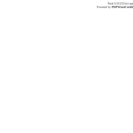
Total 0.012321(s) qu
Powered by
PHPWind
Certif