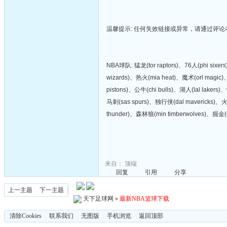
温馨提示: 任何失效链接或异常，请通过评
NBA球队: 猛龙(tor raptors)、76人(phi six
wizards)、热火(mia heat)、魔术(orl magic)
pistons)、公牛(chi bulls)、湖人(lal lakers
马刺(sas spurs)、独行侠(dal mavericks)、火
thunder)、森林狼(min timberwolves)、掘金(d
来自：
顶端
回复
引用
分享
上一主题
下一主题
天下足球网
»
最新NBA篮球下载
清除Cookies
联系我们
无图版
手机浏览
返回顶部