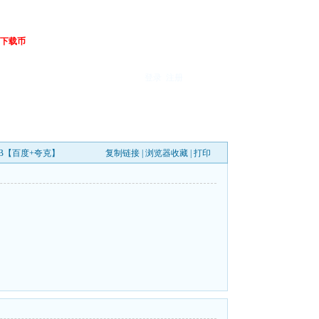
下载币
登录
注册
46GB【百度+夸克】
复制链接
|
浏览器收藏
|
打印