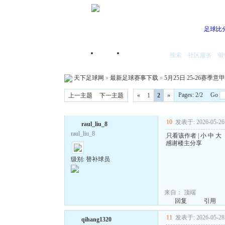
足球比
搜索
社区服务
银
首页
我的空间
天下足球网
»
最新足球赛事下载
»
5月25日 25-26赛季意
Pages: 2/2 Go
上一主题
下一主题
«
1
2
»
10
发表于: 2026-05-26 
raul_liu_8
raul_liu_8
只看该作者
|
小
中
大
感谢楼主分享
级别: 替补球员
来自：
顶端
回复
引用
11
发表于: 2026-05-28 
qihang1320