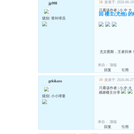
18
发表于: 2026-06-19 
jp998
只看该作者
|
小
中
大
回 楼主(尤他) 
级别: 替补球员
尤文图斯，王者归来
来自：
顶端
回复
引用
19
发表于: 2026-06-27 
gekikara
只看该作者
|
小
中
大
感谢楼主分享
级别: 小小球童
来自：
顶端
回复
引用