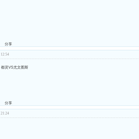
分享
12:54
轮 都灵VS尤文图斯
分享
21:24