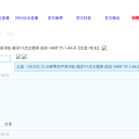
分直播
NBA比分直播
官方微博
官方抖音
官方微信
捐赠
行
帮助
甲第38轮 都灵VS尤文图斯 国语 1080P TS 5.46GB【百度+夸克】
主题 : 5月25日 25-26赛季意甲第38轮 都灵VS尤文图斯 国语 1080P TS 5.
19:55
分享
02:31