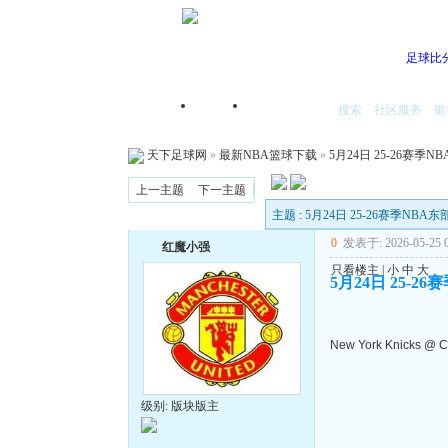
足球比
搜索
社区服务
银
首页
我的空间
天下足球网
»
最新NBA篮球下载
»
5月24日 25-26赛季N
上一主题
下一主题
主题 : 5月24日 25-26赛季NBA
0
发表于: 2026-05-25 0
红魔小强
只看楼主
|
小
中
大
5月24日 25-2
New York Knicks @ C
级别: 版块版主