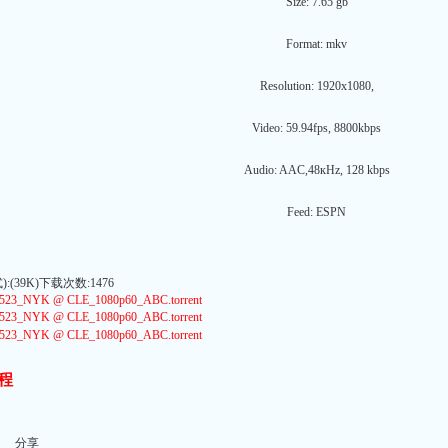
Size: 7.65 gb
Format: mkv
Resolution: 1920x1080,
Video: 59.94fps, 8800kbps
Audio: AAC,48кHz, 128 kbps
Feed: ESPN
(39K)下载次数:1476
23_NYK @ CLE_1080p60_ABC.torrent
23_NYK @ CLE_1080p60_ABC.torrent
23_NYK @ CLE_1080p60_ABC.torrent
程
分享