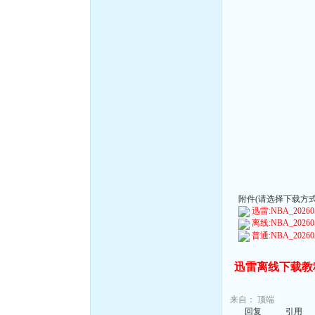
附件(请选择下载方式):
迅雷:NBA_202605
离线:NBA_202605
普通:NBA_202605
迅雷离线下载教
来自：
顶端
回复
引用