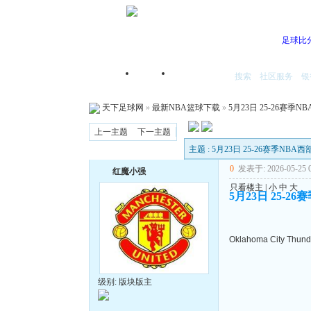
足球比
搜索
社区服务
银
首页
我的空间
天下足球网
»
最新NBA篮球下载
»
5月23日 25-26赛季N
上一主题
下一主题
主题 : 5月23日 25-26赛季NBA
0
发表于: 2026-05-25 0
红魔小强
只看楼主
|
小
中
大
5月23日 25-2
Oklahoma City Thund
级别: 版块版主