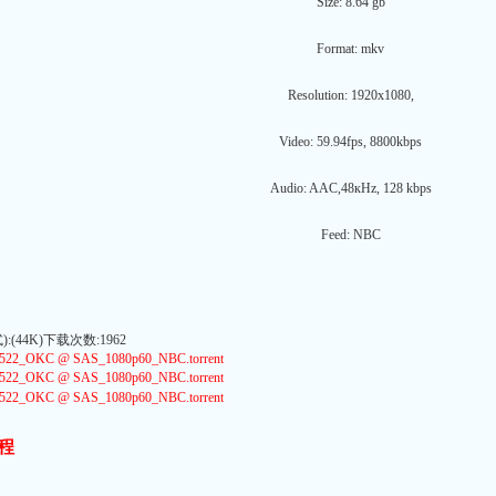
Size: 8.64 gb
Format: mkv
Resolution: 1920x1080,
Video: 59.94fps, 8800kbps
Audio: AAC,48кHz, 128 kbps
Feed: NBC
(44K)下载次数:1962
22_OKC @ SAS_1080p60_NBC.torrent
22_OKC @ SAS_1080p60_NBC.torrent
22_OKC @ SAS_1080p60_NBC.torrent
程