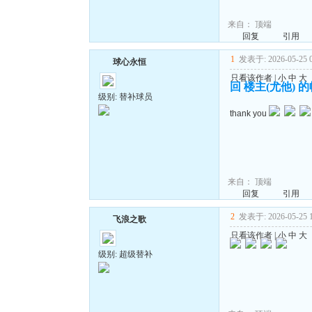
来自：
顶端
回复
引用
1
发表于: 2026-05-25 0
球心永恒
只看该作者
|
小
中
大
回 楼主(尤他) 
级别: 替补球员
thank you
来自：
顶端
回复
引用
2
发表于: 2026-05-25 1
飞浪之歌
只看该作者
|
小
中
大
级别: 超级替补