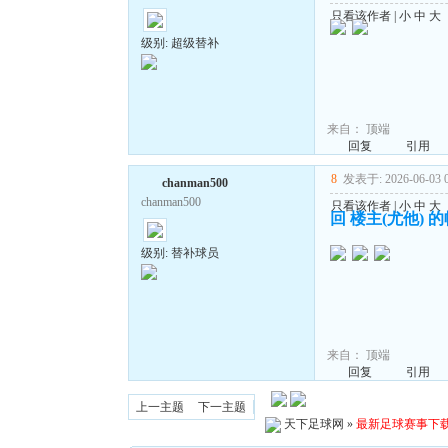
只看该作者
|
小
中
大
级别: 超级替补
来自：
顶端
回复
引用
8
发表于: 2026-06-03 0
chanman500
chanman500
只看该作者
|
小
中
大
回 楼主(尤他) 
级别: 替补球员
来自：
顶端
回复
引用
上一主题
下一主题
天下足球网
»
最新足球赛事下