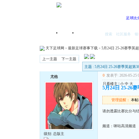
足球比
搜索
社区服务
银
首页
我的空间
天下足球网
»
最新足球赛事下载
»
5月24日 25-26赛季英
上一主题
下一主题
主题 : 5月24日 25-26赛季英超第
0
发表于: 2026-05-25 0
尤他
只看楼主
|
小
中
大
5月24日 25-2
管理提醒：
本帖被
请勿透露比赛比分与
频道：咪咕高清频道
级别: 总版主