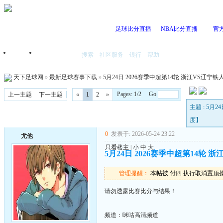
足球比分直播
NBA比分直播
官
搜索
社区服务
银行
帮助
首页
我的空间
天下足球网
»
最新足球赛事下载
»
5月24日 2026赛季中超第14轮 浙江VS辽宁铁人 国
Pages: 1/2 Go
上一主题
下一主题
«
1
2
»
主题 : 5月2
度】
0
发表于: 2026-05-24 23:22
尤他
只看楼主
|
小
中
大
5月24日 2026赛季中超第14轮 浙江
管理提醒：
本帖被 付四 执行取消置顶操作(2
请勿透露比赛比分与结果！
频道：咪咕高清频道