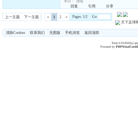
来自：
顶端
回复
引用
分享
Pages: 1/2 Go
上一主题
下一主题
«
1
2
»
天下足球
清除Cookies
联系我们
无图版
手机浏览
返回顶部
Total 0.014505(s) qu
Powered by
PHPWind
Certif