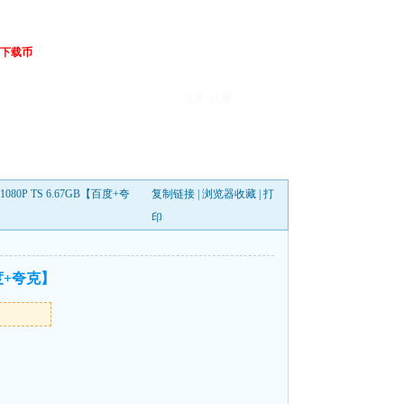
下载币
登录
注册
80P TS 6.67GB【百度+夸
复制链接
|
浏览器收藏
|
打
印
百度+夸克】