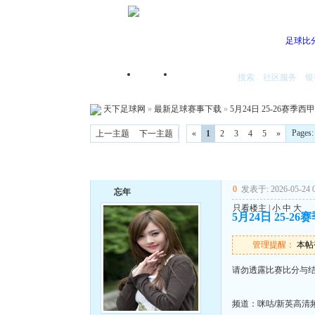
足球比
搜索
社区服务
银
首页
我的空间
天下足球网
»
最新足球赛事下载
»
5月24日 25-26赛季西
Pages
上一主题
下一主题
«
1
2
3
4
5
»
0
发表于: 2026-05-24 0
忘年
只看楼主
|
小
中
大
5月24日 25-2
管理提醒：
本帖被
请勿透露比赛比分与
频道：咪咕/新英高清