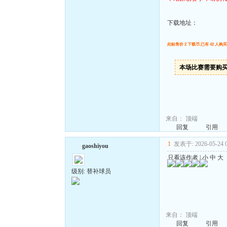
下载地址：
此帖售价 2 下载币,已有 42 人购买
本场比赛需要购
来自：
顶端
回复
引用
1
发表于: 2026-05-24 0
gaoshiyou
只看该作者
|
小
中
大
级别: 替补球员
来自：
顶端
回复
引用