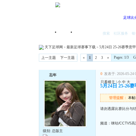
足球比
搜索
社区服务
银
首页
我的空间
天下足球网
»
最新足球赛事下载
»
5月24日 25-26赛季意
Pages: 1/3 
上一主题
下一主题
«
1
2
3
»
0
发表于: 2026-05-24 0
忘年
只看楼主
|
小
中
大
5月24日 25-2
管理提醒：
本帖被
请勿透露比赛比分与
频道：咪咕/CCTV5
级别: 总版主