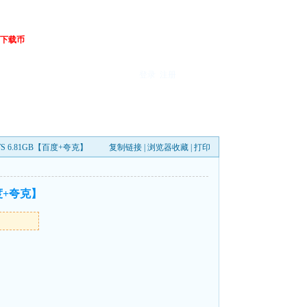
下载币
登录
注册
TS 6.81GB【百度+夸克】
复制链接
|
浏览器收藏
|
打印
百度+夸克】