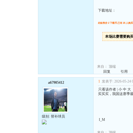
下载地址：
此帖售价 2 下载币,已有 25 人购买
本场比赛需要购
来自：
顶端
回复
引用
1
发表于: 2026-05-24 0
a67905412
只看该作者
|
小
中
大
买买买，我国这赛季
级别: 替补球员
I_M
来自：
顶端